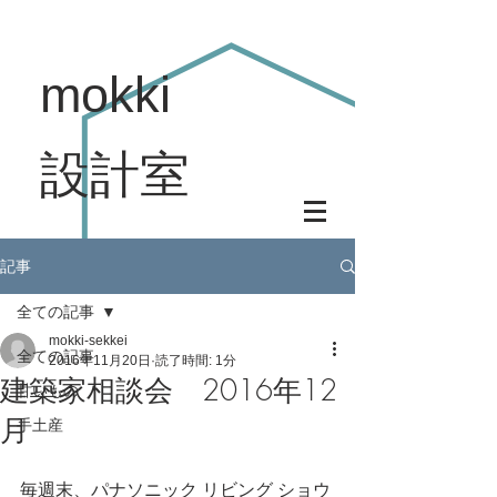
mokki
設計室
記事
全ての記事
mokki-sekkei
全ての記事
2016年11月20日
読了時間: 1分
建築家相談会 2016年12
甘いもの
月
手土産
毎週末、パナソニック リビング ショウ